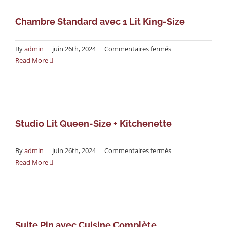
Lit
Queen-
Chambre Standard avec 1 Lit King-Size
Size
sur
By
admin
|
juin 26th, 2024
|
Commentaires fermés
Chambre
Read More
Standard
avec
1
Lit
King-
Studio Lit Queen-Size + Kitchenette
Size
sur
By
admin
|
juin 26th, 2024
|
Commentaires fermés
Studio
Read More
Lit
Queen-
Size
+
Kitchenette
Suite Pin avec Cuisine Complète