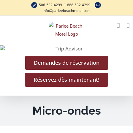
S
506-532-4299 1-888-532-4299
info@parleebeachmotel.com
k
i
p
t
o
c
o
Demandes de réservation
n
t
Réservez dès maintenant!
e
n
t
Micro-ondes