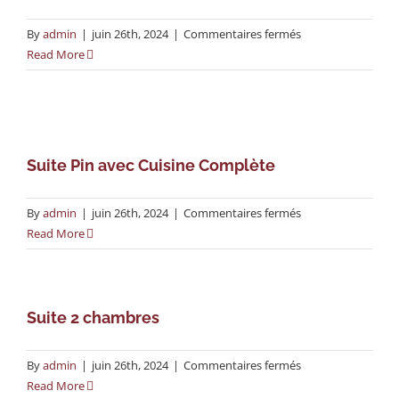
sur
By
admin
|
juin 26th, 2024
|
Commentaires fermés
Studio
Read More
Lit
Queen-
Size
+
Kitchenette
Suite Pin avec Cuisine Complète
sur
By
admin
|
juin 26th, 2024
|
Commentaires fermés
Suite
Read More
Pin
avec
Cuisine
Complète
Suite 2 chambres
sur
By
admin
|
juin 26th, 2024
|
Commentaires fermés
Suite
Read More