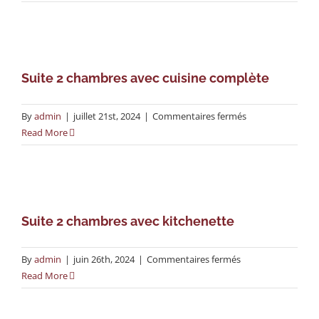
2
chambres
Suite 2 chambres avec cuisine complète
sur
By
admin
|
juillet 21st, 2024
|
Commentaires fermés
Suite
Read More
2
chambres
avec
cuisine
complète
Suite 2 chambres avec kitchenette
sur
By
admin
|
juin 26th, 2024
|
Commentaires fermés
Suite
Read More
2
chambres